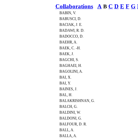
Collaborations
A
C
D
E
F
G
B
BABIN, V.
BABUSCI, D.
BACIAK, J. E.
BADAWI, R. D.
BADOCCO, D.
BAEHR, A.
BAEK, C. -H.
BAEK, J.
BAGCHI, S.
BAGHAEI, H.
BAGOLINI, A.
BAI, X.
BAI, Y.
BAINES, J.
BAL, H.
BALAKRISHNAN, G.
BALCH, G.
BALDINI, W.
BALDONI, G.
BALFOUR, D. R.
BALL, A.
BALLA, A.