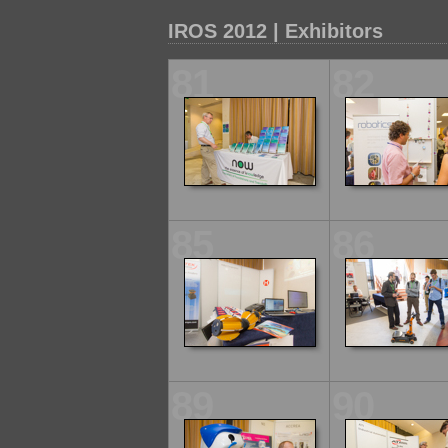
IROS 2012 | Exhibitors
81
82
85
86
89
90