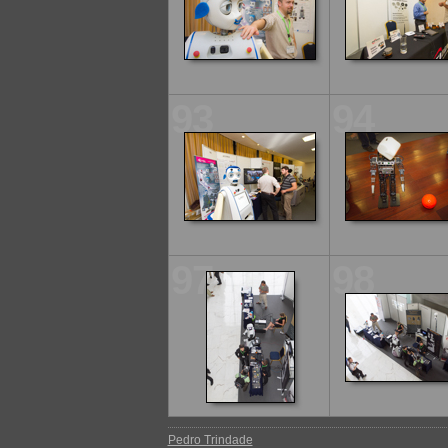
93
94
97
98
Pedro Trindade