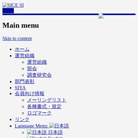
Email
Main menu
Skip to content
ホーム
運営組織
運営組織
部会
調査研究会
部門表彰
SIYA
会員向け情報
メーリングリスト
各種書式・規定
ロゴマーク
リンク
Language Menu:
日本語